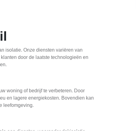
il
n isolatie. Onze diensten variëren van
 klanten door de laatste technologieën en
en.
w woning of bedrijf te verbeteren. Door
lieu en lagere energiekosten. Bovendien kan
re leefomgeving.
la aan diensten, waaronder dakisolatie,