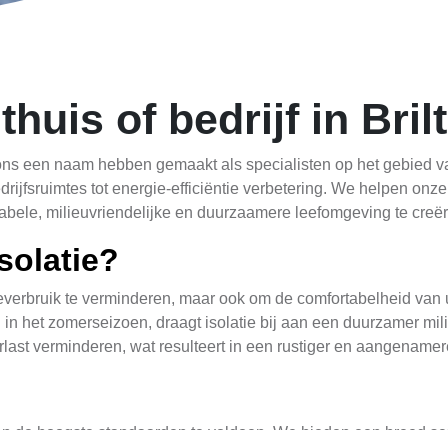
huis of bedrijf in Brilt
 ons een naam hebben gemaakt als specialisten op het gebied va
ijfsruimtes tot energie-efficiëntie verbetering. We helpen onze
bele, milieuvriendelijke en duurzaamere leefomgeving te creër
solatie?
ieverbruik te verminderen, maar ook om de comfortabelheid van u
 in het zomerseizoen, draagt isolatie bij aan een duurzamer mi
ast verminderen, wat resulteert in een rustiger en aangename
n de hoogste standaarden te voldoen. We bieden een breed sca